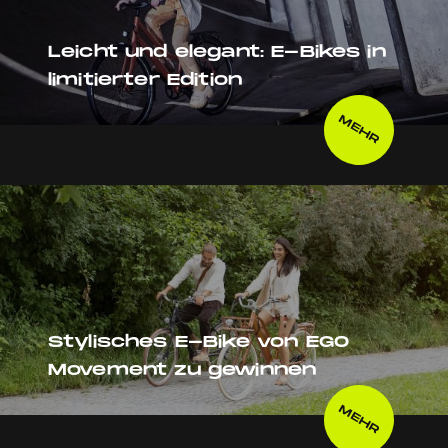
Leicht und elegant: E-Bikes in
limitierter Edition
MEHR
Stylisches E-Bike von EGO
Movement zu gewinnen
MEHR