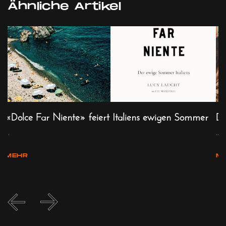
Ähnliche Artikel
«Dolce Far Niente» feiert Italiens ewigen Sommer
Do
...
...
MEHR
M