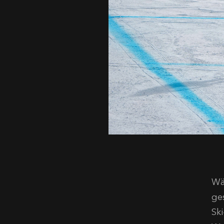
Wä
ge
Sk