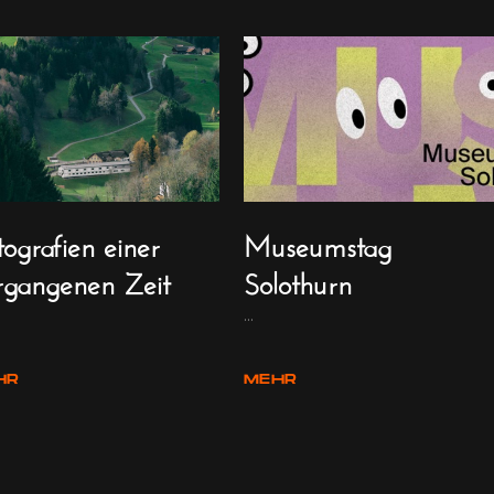
ografien einer
Museumstag
rgangenen Zeit
Solothurn
...
HR
MEHR