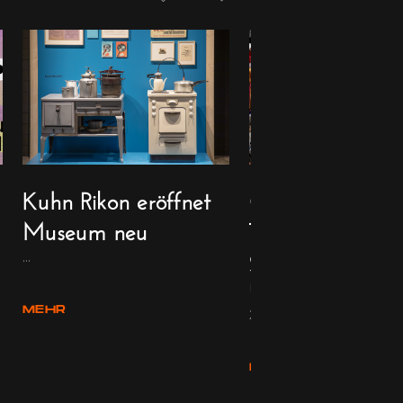
Kuhn Rikon eröffnet
Gänsehaut, Gol
Museum neu
Tränen: Olympi
2026
...
Die Olympischen Winters
MEHR
2026 sind auf die Zielgera
MEHR