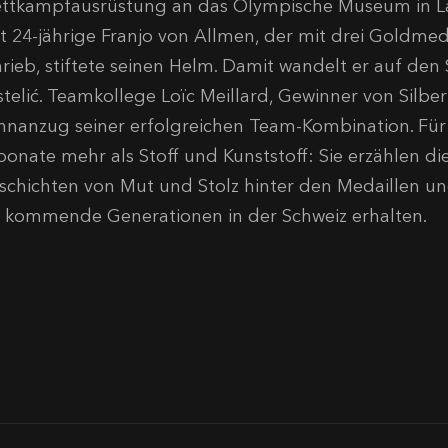
ttkampfausrüstung an das Olympische Museum in L
st 24-jährige Franjo von Allmen, der mit drei Goldme
hrieb, stiftete seinen Helm. Damit wandelt er auf de
stelić. Teamkollege Loïc Meillard, Gewinner von Silb
nnanzug seiner erfolgreichen Team-Kombination. Für
ponate mehr als Stoff und Kunststoff: Sie erzählen d
schichten von Mut und Stolz hinter den Medaillen und
r kommende Generationen in der Schweiz erhalten.