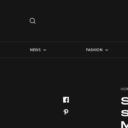
Search
…
checkbox menu
NEWS
FASHION
HO