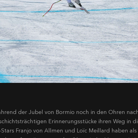
hrend der Jubel von Bormio noch in den Ohren nachkl
schichtsträchtigen Erinnerungsstücke ihren Weg in die
i-Stars Franjo von Allmen und Loïc Meillard haben als 