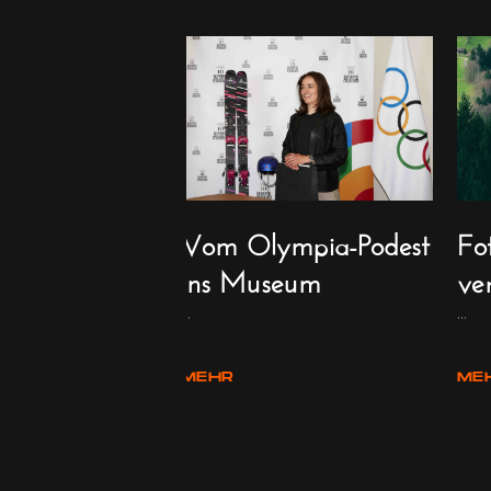
 Kultur-
Vom Olympia-Podest
Fot
ts
ins Museum
ve
en Gründen können
...
...
 Museen, Ausstel...
MEHR
ME