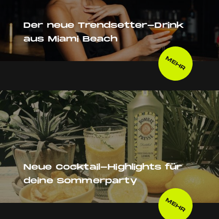
Der neue Trendsetter-Drink
aus Miami Beach
MEHR
Neue Cocktail-Highlights für
deine Sommerparty
MEHR