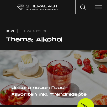
Search
…
HOME
THEMA: ALKOHOL
Thema:
Alkohol
Unsere neuen Food-
Favoriten inkl. Trendrezepte
MEHR