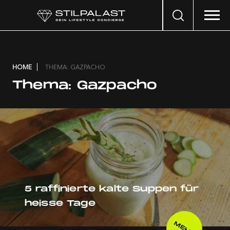
Search
…
HOME
THEMA: GAZPACHO
Thema:
Gazpacho
5 raffinierte kalte Suppen für
heisse Tage
MEHR