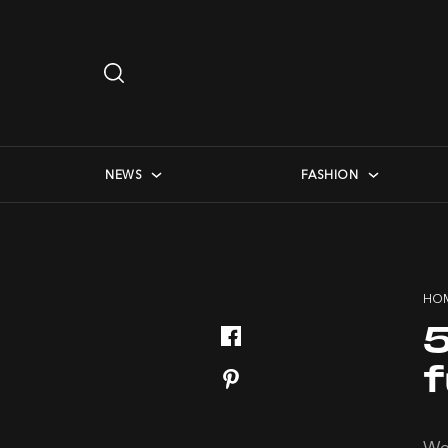
Search
…
checkbox menu
NEWS
FASHION
HO
5