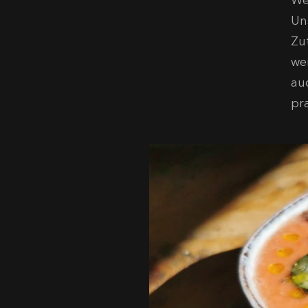
We
Un
Zu
we
au
pr