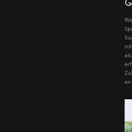
G
Wi
Spa
Sü
ro
als
erf
Zu
an