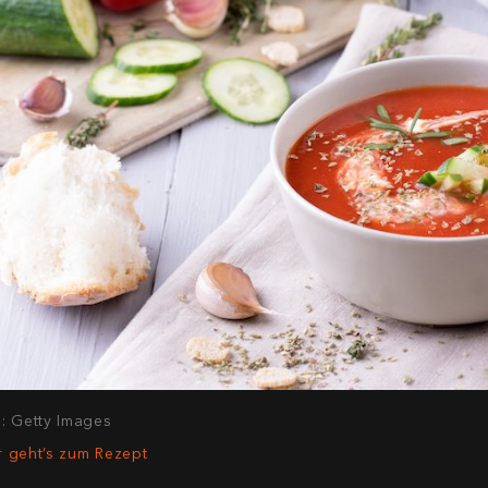
d: Getty Images
r geht’s zum Rezept