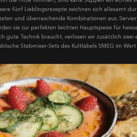
nn die Hitze flimmert, sind kalte Suppen ein echtes ku
sere fünf Lieblingsrezepte zeichnen sich allesamt dur
taten und überraschende Kombinationen aus. Servier
rden sie zur perfekten leichten Hauptspeise für heis
ch gute Technik braucht, verlosen wir zusätzlich zwei
aktische Stabmixer-Sets des Kultlabels SMEG im Wert 