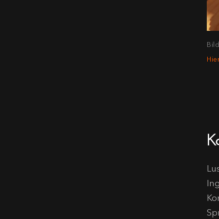
Bil
Hie
K
Lu
In
Ko
Spr