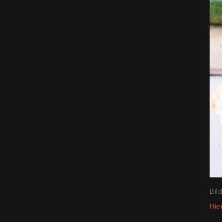
Bil
Hie