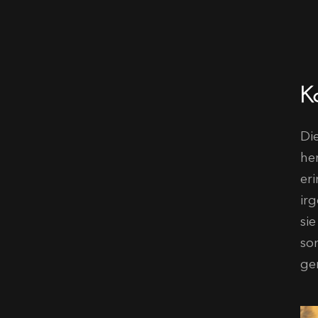
K
Die
he
er
ir
si
so
ge