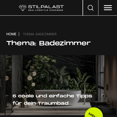
Search
…
HOME
THEMA: BADEZIMMER
Thema:
Badezimmer
6 coole und einfache Tipps
für dein Traumbad
MEHR