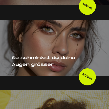
MEHR
So schminkst du deine
Augen grösser
MEHR