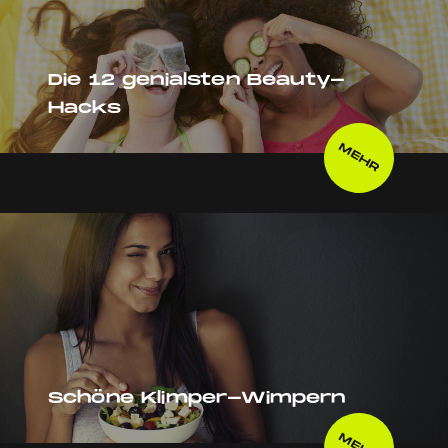
Die 12 genialsten Beauty-
Hacks
MEHR
Schöne Klimper-Wimpern
MEHR