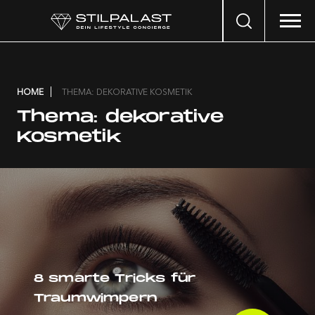
Search
…
HOME
THEMA: DEKORATIVE KOSMETIK
Thema:
dekorative
Kosmetik
8 smarte Tricks für
Traumwimpern