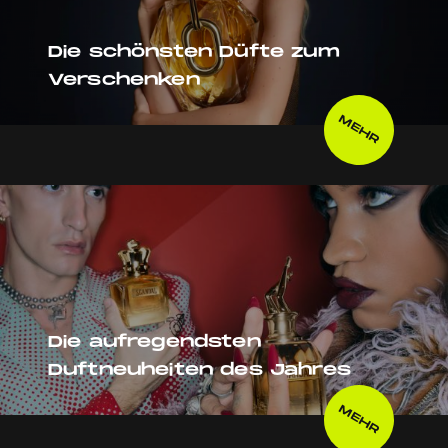
Die schönsten Düfte zum
Verschenken
MEHR
Die aufregendsten
Duftneuheiten des Jahres
MEHR