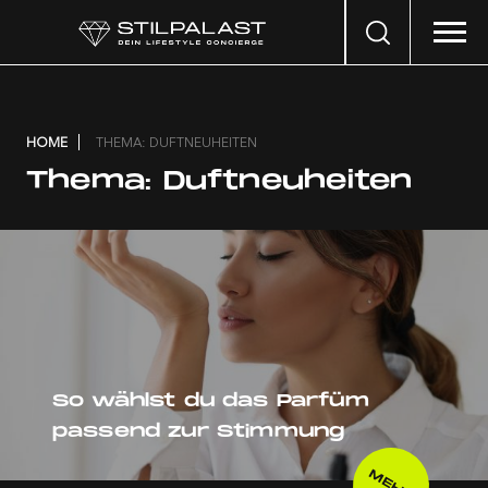
Search
…
HOME
THEMA: DUFTNEUHEITEN
Thema:
Duftneuheiten
So wählst du das Parfüm
passend zur Stimmung
MEHR