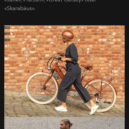
«Skarabäus».