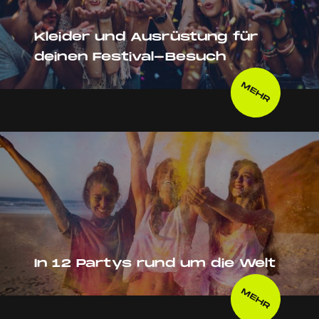
Kleider und Ausrüstung für
deinen Festival-Besuch
MEHR
In 12 Partys rund um die Welt
MEHR