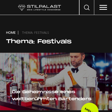
Search
…
HOME
THEMA: FESTIVALS
Thema:
Festivals
Die Geheimnisse eines
weltberühmten Bartenders
MEHR