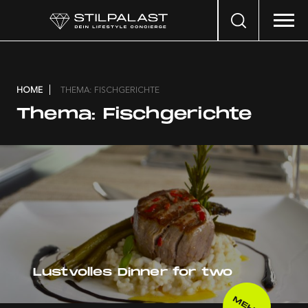
Search
…
HOME
THEMA: FISCHGERICHTE
Thema:
Fischgerichte
Lustvolles Dinner for two
MEHR