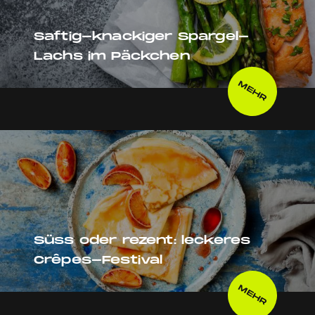
Saftig-knackiger Spargel-
Lachs im Päckchen
MEHR
Süss oder rezent: leckeres
Crêpes-Festival
MEHR