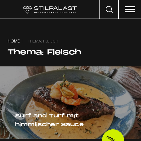
Search
…
HOME
THEMA: FLEISCH
Thema:
Fleisch
Surf and Turf mit
himmlischer Sauce
MEHR