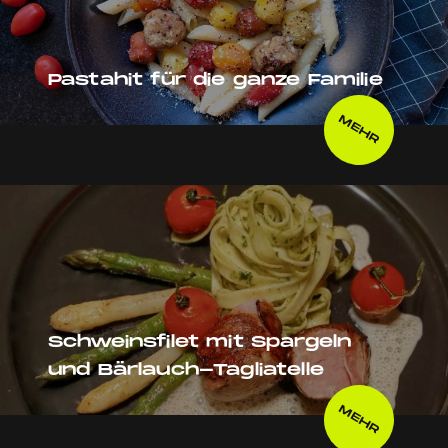
Pastahit für die ganze Familie
MEHR
Schweinsfilet mit Spargeln
und Bärlauch-Tagliatelle
MEHR