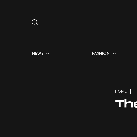
Search
…
checkbox menu
NEWS
FASHION
HOME
Th