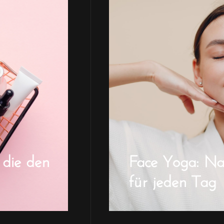
 die den
Face Yoga: Natü
für jeden Tag