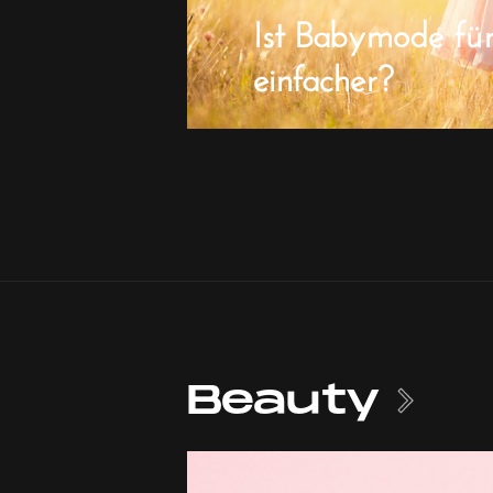
Ist Babymode fü
einfacher?
Beauty