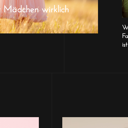
r Mädchen wirklich
Wa
Fa
ist