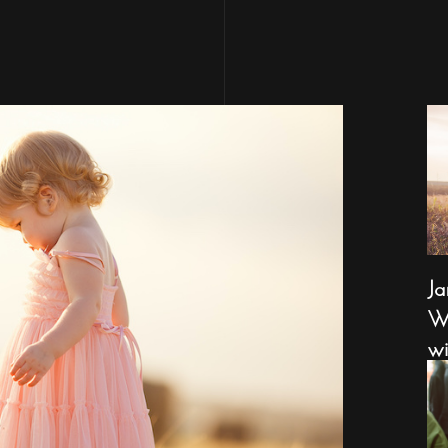
Ja
Wa
wi