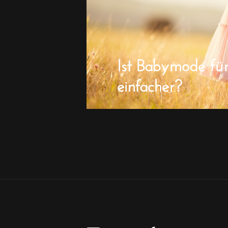
Ist Babymode fü
einfacher?