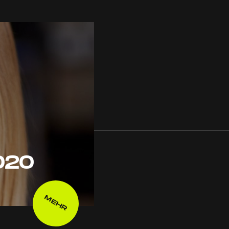
020
MEHR