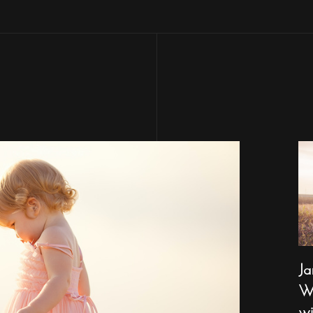
Ja
Wa
wi