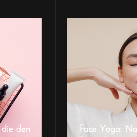
 die den
Face Yoga: Natü