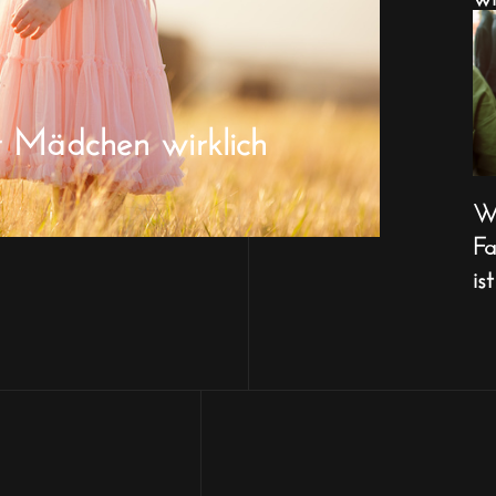
r Mädchen wirklich
Wa
Fa
ist