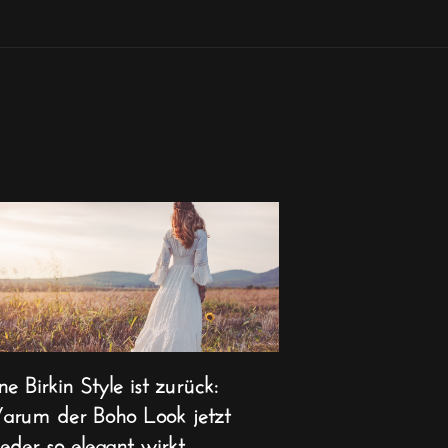
ne Birkin Style ist zurück:
rum der Boho Look jetzt
eder so elegant wirkt