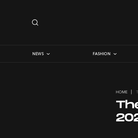
Search
…
checkbox menu
NEWS
FASHION
HOME
Th
20