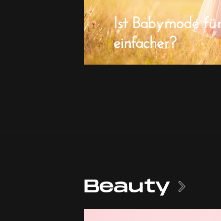
Ist Babymode fü
einfacher?
Beauty