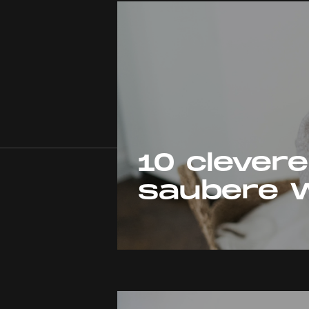
10 clevere
saubere 