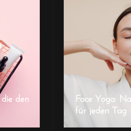
 die den
Face Yoga: Natü
für jeden Tag