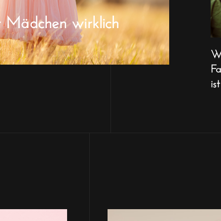
r Mädchen wirklich
Wa
Fa
ist