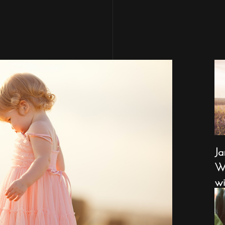
Ja
Wa
wi