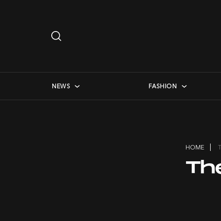
Search
…
checkbox menu
NEWS
FASHION
HOME
Th