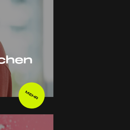
schen
MEHR