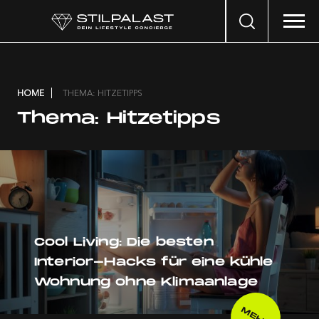
Search
…
HOME
THEMA: HITZETIPPS
Thema:
Hitzetipps
Cool Living: Die besten
Interior-Hacks für eine kühle
Wohnung ohne Klimaanlage
MEHR