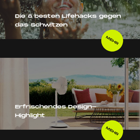
Die 8 besten Lifehacks gegen
das Schwitzen
MEHR
Erfrischendes Design-
Highlight
MEHR