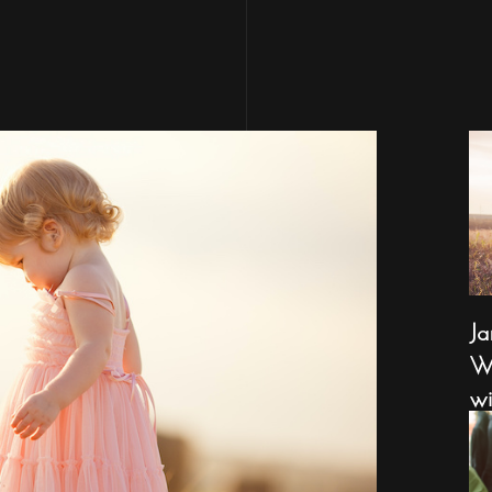
Ja
Wa
wi