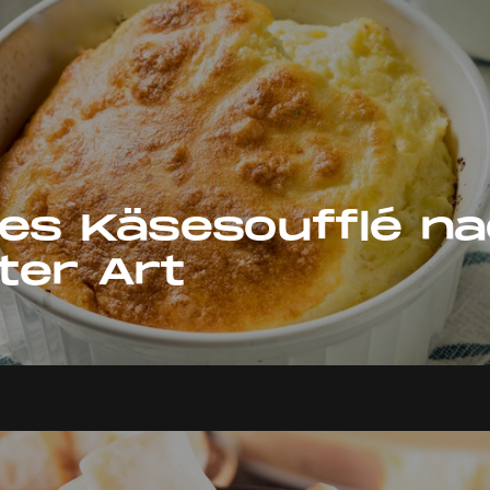
es Käsesoufflé n
ter Art