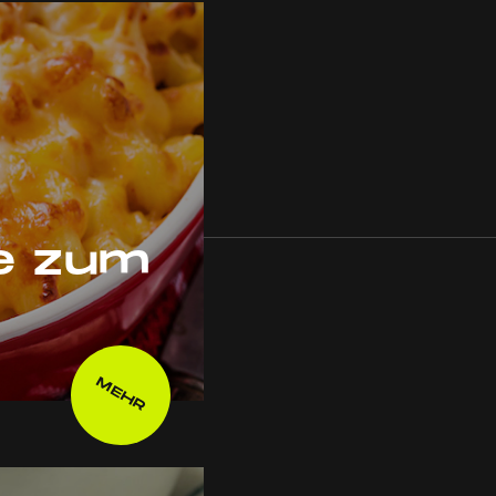
e zum
MEHR