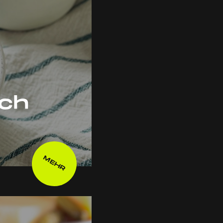
ach
MEHR