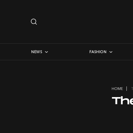
Search
…
checkbox menu
NEWS
FASHION
HOME
Th