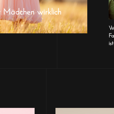
r Mädchen wirklich
Wa
Fa
ist