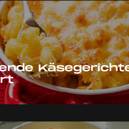
ende Käsegericht
rt