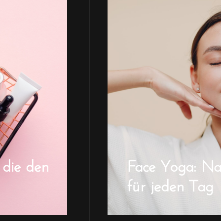
 die den
Face Yoga: Natü
für jeden Tag