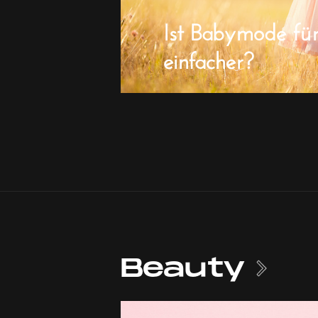
Ist Babymode fü
einfacher?
Beauty