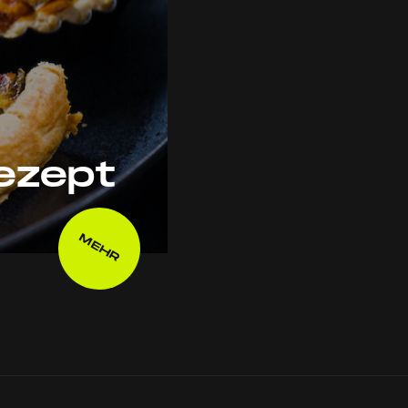
ezept
MEHR