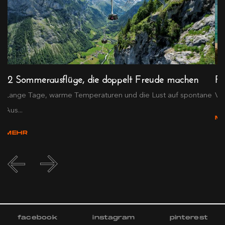
12 Sommerausflüge, die doppelt Freude machen
Fü
Lange Tage, warme Temperaturen und die Lust auf spontane
Von
Aus...
M
MEHR
facebook
instagram
pinterest