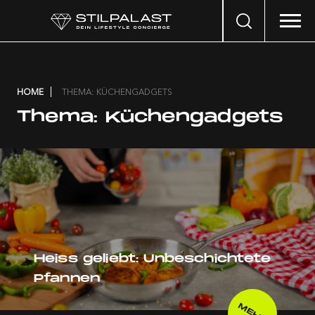
Search
…
HOME
THEMA: KÜCHENGADGETS
Thema:
Küchengadgets
Heiss geliebt: Unbeschichtete
Pfannen
MEHR