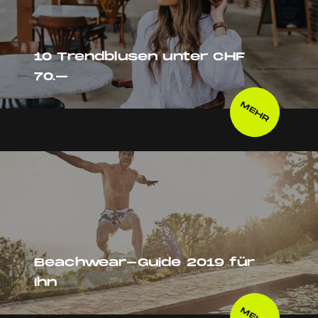
10 Trendblusen unter CHF
70.–
MEHR
Beachwear-Guide 2019 für
Ihn
MEHR