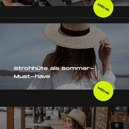
MEHR
Strohhüte als Sommer-
Must-have
MEHR