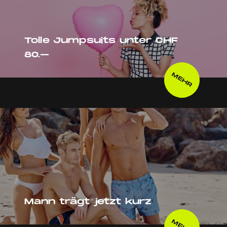
Tolle Jumpsuits unter CHF
80.–
MEHR
Mann trägt jetzt kurz
MEHR