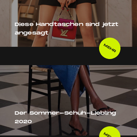
Diese Handtaschen sind jetzt
angesagt
MEHR
Der Sommer-Schuh-Liebling
2020
MEHR