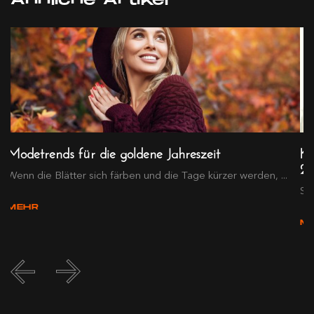
Ähnliche Artikel
Modetrends für die goldene Jahreszeit
Kl
2
Wenn die Blätter sich färben und die Tage kürzer werden, ...
Sch
MEHR
M