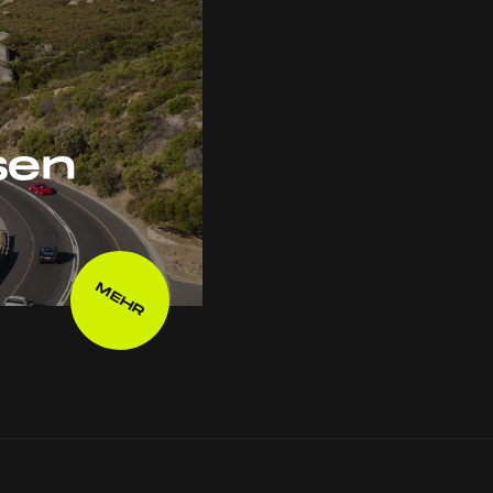
sen
MEHR