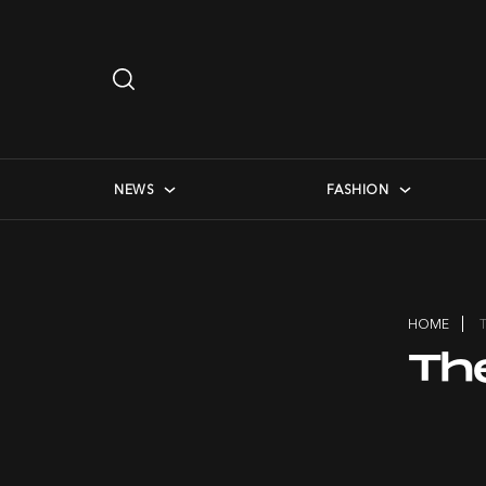
Search
…
checkbox menu
NEWS
FASHION
HOME
Th