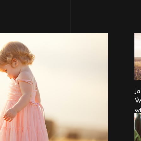
Ja
Wa
wi