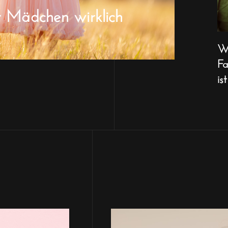
r Mädchen wirklich
Wa
Fa
ist