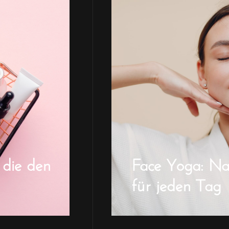
 die den
Face Yoga: Natü
für jeden Tag