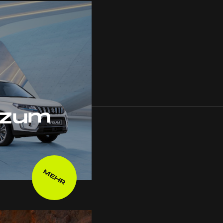
 zum
MEHR