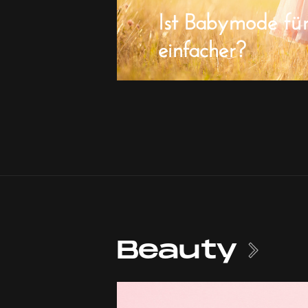
Ist Babymode fü
einfacher?
Beauty