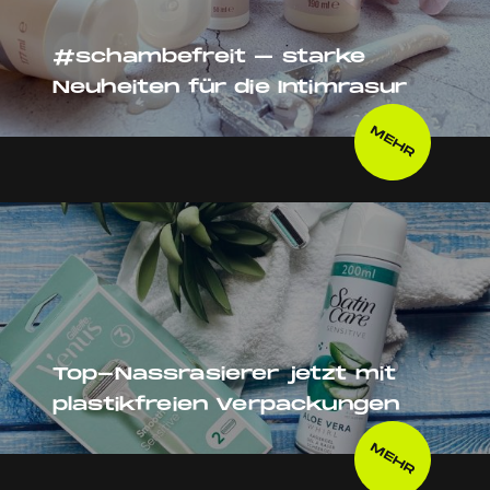
#schambefreit – starke
Neuheiten für die Intimrasur
MEHR
Top-Nassrasierer jetzt mit
plastikfreien Verpackungen
MEHR