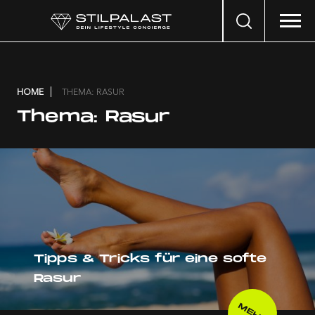
Search
…
HOME
THEMA: RASUR
Thema:
Rasur
Tipps & Tricks für eine softe
Rasur
MEHR