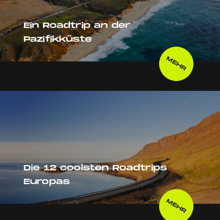
Ein Roadtrip an der
Pazifikküste
MEHR
Die 12 coolsten Roadtrips
Europas
MEHR