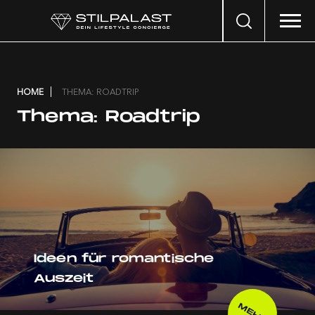
Search
…
HOME
THEMA: ROADTRIP
Thema:
Roadtrip
Ideen für romantische
Auszeit
MEHR