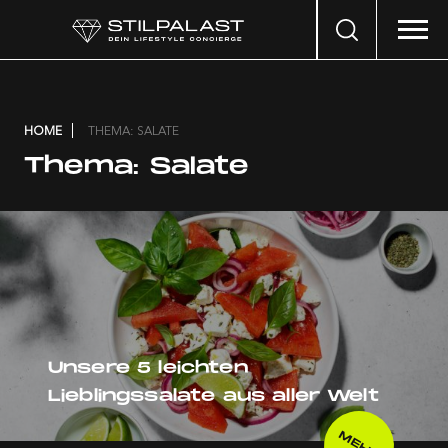
Search
…
HOME
THEMA: SALATE
Thema:
Salate
Unsere 5 leichten
Lieblingssalate aus aller Welt
MEHR