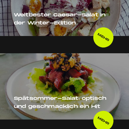
Weltbester Caesar-Salat in
der Winter-Edition
MEHR
Spätsommer-Salat: optisch
und geschmacklich ein Hit
MEHR