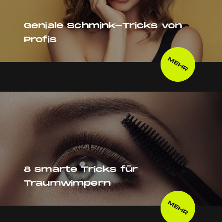
Geniale Schmink-Tricks von
Profis
MEHR
8 smarte Tricks für
Traumwimpern
MEHR