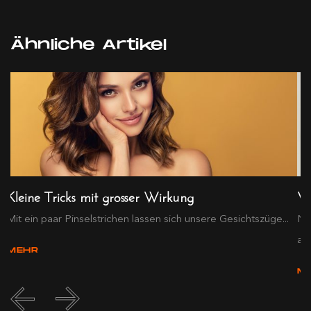
Ähnliche Artikel
Kleine Tricks mit grosser Wirkung
We
Mit ein paar Pinselstrichen lassen sich unsere Gesichtszüge...
Ni
aut
MEHR
M