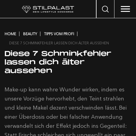
Search
…
HOME
BEAUTY
TIPPS VOM PROFI
DIESE 7 SCHMINKFEHLER LASSEN DICH ÄLTER AUSSEHEN
Diese 7 Schminkfehler
lassen dich älter
aussehen
Make-up kann wahre Wunder wirken, indem es
unsere Vorzüge hervorhebt, den Teint strahlen
und kleine Makel dezent verschwinden lässt. Bei
einer Überdosis oder bei falscher Anwendung
verwandelt sich der Effekt jedoch ins Gegenteil:
Statt Frische schleichen sich ungewollt ein paar