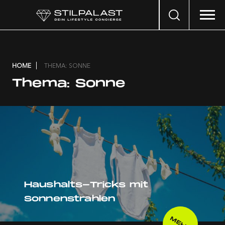
Search
…
HOME
THEMA: SONNE
Thema:
Sonne
Haushalts-Tricks mit
Sonnenstrahlen
MEHR