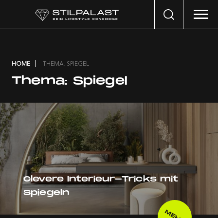
Search
…
HOME
THEMA: SPIEGEL
Thema:
Spiegel
Clevere Interieur-Tricks mit
Spiegeln
MEHR