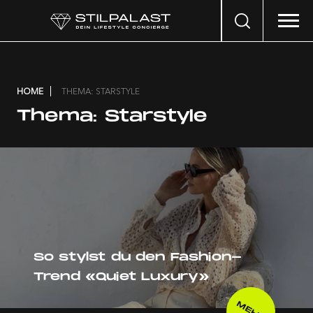
Search
…
HOME
THEMA: STARSTYLE
Thema:
Starstyle
So stylst du den Fashion-
Trend «Quiet Luxury»
MEHR