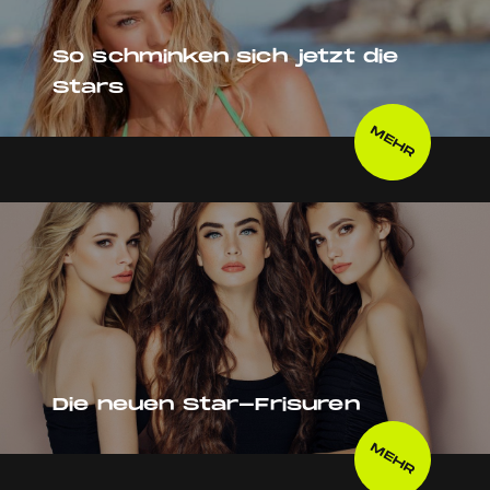
So schminken sich jetzt die
Stars
MEHR
Die neuen Star-Frisuren
MEHR