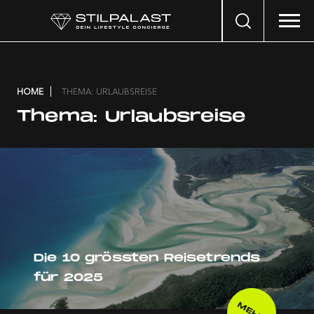
Search
…
HOME
THEMA: URLAUBSREISE
Thema:
Urlaubsreise
Die 10 grössten Reisetrends
für 2025
MEHR