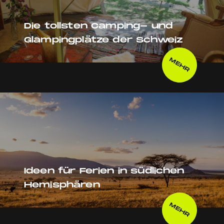
Die tollsten Camping- und
Glampingplätze der Schweiz
MEHR
Ideen für Ferien in südlichen
Hemisphären
MEHR