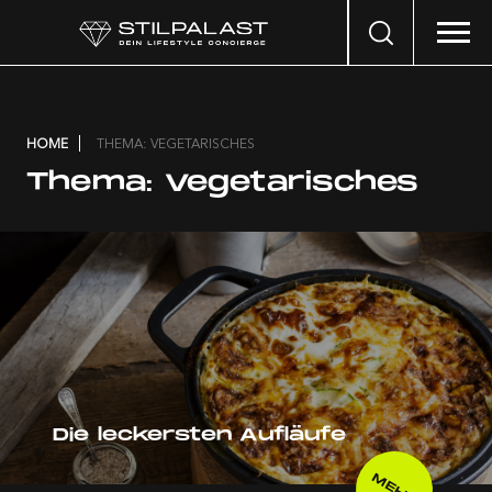
Search
…
HOME
THEMA: VEGETARISCHES
Thema:
Vegetarisches
Die leckersten Aufläufe
MEHR