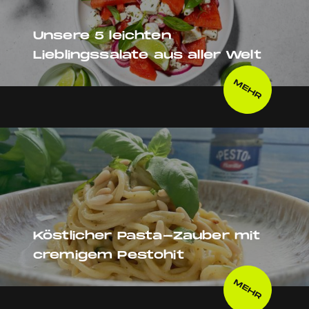
Unsere 5 leichten
Lieblingssalate aus aller Welt
MEHR
Köstlicher Pasta-Zauber mit
cremigem Pestohit
MEHR