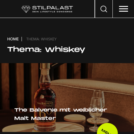
Search
…
HOME
THEMA: WHISKEY
Thema:
Whiskey
The Balvenie mit weiblicher
Malt Master
MEHR