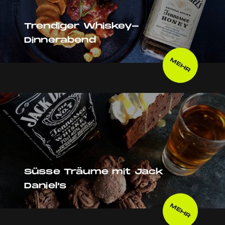
Trendiger Whiskey-
Dinnerabend
MEHR
Süsse Träume mit Jack
Daniel’s
MEHR