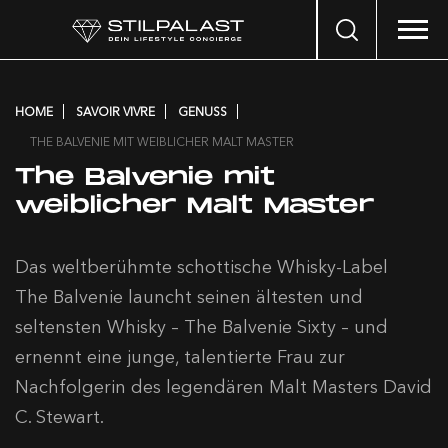
Search
…
HOME
SAVOIR VIVRE
GENUSS
THE BALVENIE MIT WEIBLICHER MALT MASTER
The Balvenie mit
weiblicher Malt Master
Das weltberühmte schottische Whisky-Label
The
Balvenie
launcht seinen ältesten und
seltensten Whisky –
The
Balvenie
Sixty – und
ernennt eine junge, talentierte Frau zur
Nachfolgerin des legendären Malt Masters David
C. Stewart.