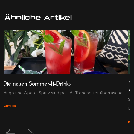
Ähnliche Artikel
Die neuen Sommer-It-Drinks
Ne
Ap
..
Hugo und Aperol Spritz sind passé! Trendsetter überrasche...
So
MEHR
Leb
M