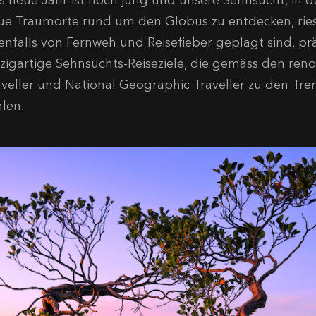
s neue Jahr ist noch jung und unsere Sehnsucht, in
ue Traumorte rund um den Globus zu entdecken, riese
enfalls von Fernweh und Reisefieber geplagt sind, prä
nzigartige Sehnsuchts-Reiseziele, die gemäss den r
aveller und National Geographic Traveller zu den Tr
hlen.