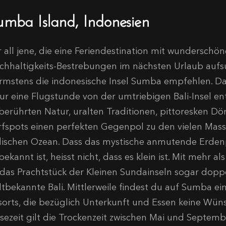
umba Island, Indonesien
r all jene, die eine Feriendestination mit wundersch
chhaltigkeits-Bestrebungen im nächsten Urlaub auf
rmstens die indonesische Insel Sumba empfehlen. Da
ur eine Flugstunde von der umtriebigen Bali-Insel ent
berührten Natur, uralten Traditionen, pittoresken Dö
rfspots einen perfekten Gegenpol zu den vielen Mas
dischen Ozean. Dass das mystische anmutende Erden
ekannt ist, heisst nicht, dass es klein ist. Mit mehr 
t das Prachtstück der Kleinen Sundainseln sogar doppe
ltbekannte Bali. Mittlerweile findest du auf Sumba ei
sorts, die bezüglich Unterkunft und Essen keine Wüns
isezeit gilt die Trockenzeit zwischen Mai und Septemb