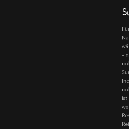
S
Fü
Na
wä
– n
un
Su
In
unb
is
we
Re
Re