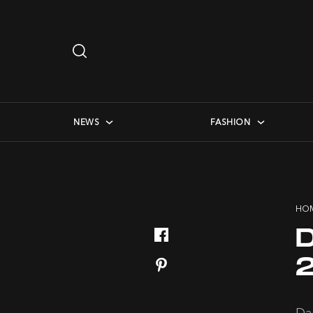
Search
…
checkbox menu
NEWS
FASHION
HO