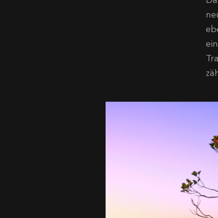
Da
ne
eb
ei
Tr
zä