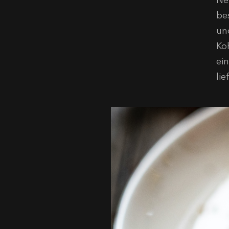
Ne
be
un
Ko
ei
lie