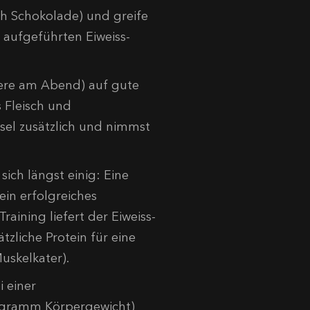
ch Schokolade) und greife
 aufgeführten Eiweiss-
ere am Abend) auf gute
s Fleisch und
hsel zusätzlich und nimmst
ich längst einig: Eine
ein erfolgreiches
aining liefert der Eiweiss-
zliche Protein für eine
uskelkater).
 einer
logramm Körpergewicht)