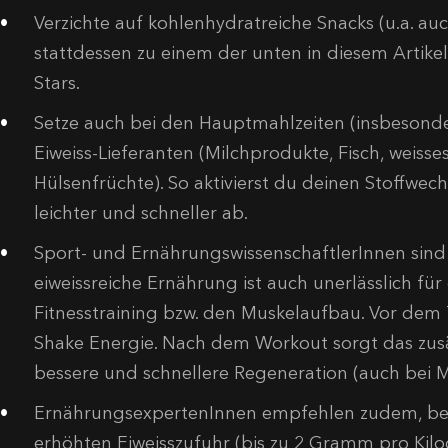
Verzichte auf kohlenhydratreiche Snacks (u.a. au
stattdessen zu einem der unten in diesem Artikel
Stars.
Setze auch bei den Hauptmahlzeiten (insbesond
Eiweiss-Lieferanten (Milchprodukte, Fisch, weisse
Hülsenfrüchte). So aktivierst du deinen Stoffwec
leichter und schneller ab.
Sport- und ErnährungswissenschaftlerInnen sind s
eiweissreiche Ernährung ist auch unerlässlich für 
Fitnesstraining bzw. den Muskelaufbau. Vor dem Tr
Shake Energie. Nach dem Workout sorgt das zusät
bessere und schnellere Regeneration (auch bei M
ErnährungsexpertenInnen empfehlen zudem, bei
erhöhten Eiweisszufuhr (bis zu 2 Gramm pro Ki