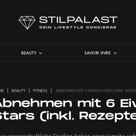
BEAUTY
SAVOIR VIVRE
ME
BEAUTY
FITNESS
ABNEHMEN MIT 6 EIWEISS-STARS (INKL. REZE
Abnehmen mit 6 Ei
tars (inkl. Rezept