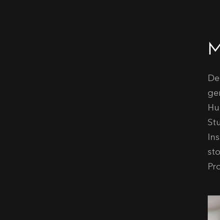
M
De
ge
Hu
St
In
st
Pr