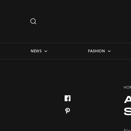
Search
…
checkbox menu
NEWS
FASHION
HO
S