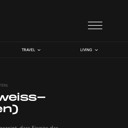
TRAVEL
LIVING
PTEN)
weiss-
en)