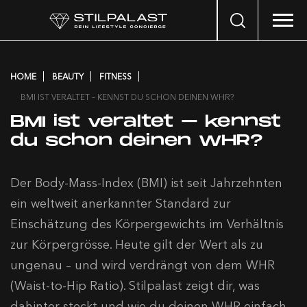
Search
…
HOME
BEAUTY
FITNESS
BMI IST VERALTET – KENNST DU SCHON DEINEN WHR?
BMI ist veraltet – kennst
du schon deinen WHR?
Der Body-Mass-Index (BMI) ist seit Jahrzehnten
ein weltweit anerkannter Standard zur
Einschätzung des Körpergewichts im Verhältnis
zur Körpergrösse. Heute gilt der Wert als zu
ungenau – und wird verdrängt von dem WHR
(Waist-to-Hip Ratio). Stilpalast zeigt dir, was
dahinter steckt und wie du deinen WHR einfach