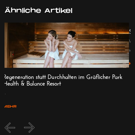
Ähnliche Artikel
Sp
We
w...
M
-
Regeneration statt Durchhalten im Gräflicher Park
Health & Balance Resort
...
MEHR