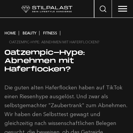
Search
…
HOME
BEAUTY
FITNESS
OATZEMPIC-HYPE: ABNEHMEN MIT HAFERFLOCKEN?
Oatzempic-Hype:
Abnehmen mit
Haferflocken?
Die guten alten Haferflocken haben auf TikTok
einen Riesenhype ausgelöst. Und zwar als
selbstgemachter "Zaubertrank" zum Abnehmen.
Wir haben den Selbsttest gewagt und
gleichzeitig nach wissenschaftlichen Belegen
gesucht, die beweisen, ob das Getreide