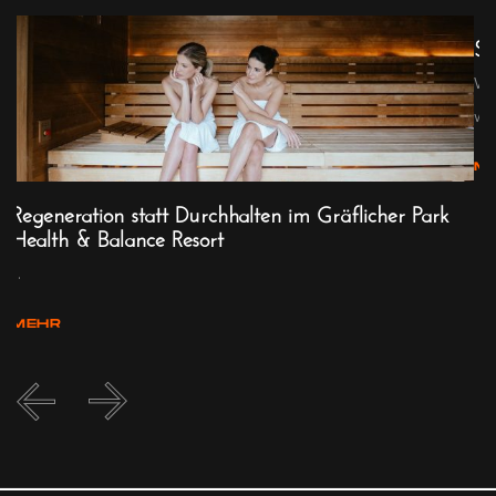
Sp
We
w...
M
-
Regeneration statt Durchhalten im Gräflicher Park
Health & Balance Resort
...
MEHR