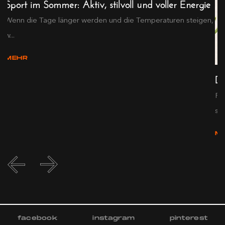
Sport im Sommer: Aktiv, stilvoll und voller Energie
Wenn die Tage länger werden und die Temperaturen steigen,
w...
MEHR
De
Pr
s...
M
facebook
instagram
pinterest