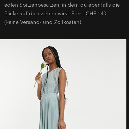
edlen Spitzenbesätzen, in dem du ebenfalls die
Blicke auf dich ziehen wirst. Preis: CHF 140.–
(keine Versand- und Zollkosten)