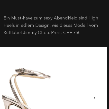
Ein Must-have zum sexy Abendkleid sind High
Heels in edlem Design, wie dieses Modell vom
Kultlabel Jimmy Choo. Preis: CHF 750.–