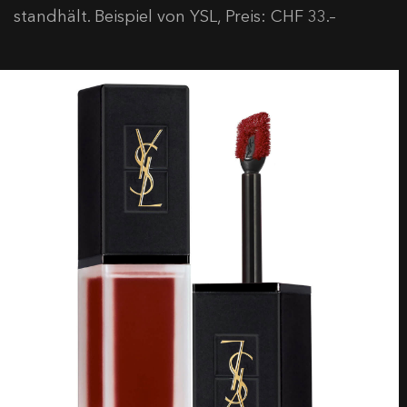
standhält. Beispiel von YSL, Preis: CHF 33.–