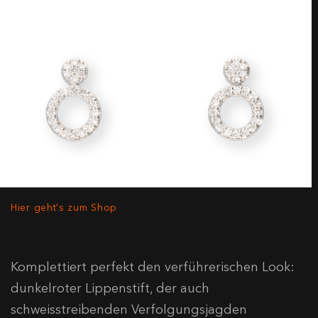
Hier geht's zum Shop
Komplettiert perfekt den verführerischen Look:
dunkelroter Lippenstift, der auch
schweisstreibenden Verfolgungsjagden