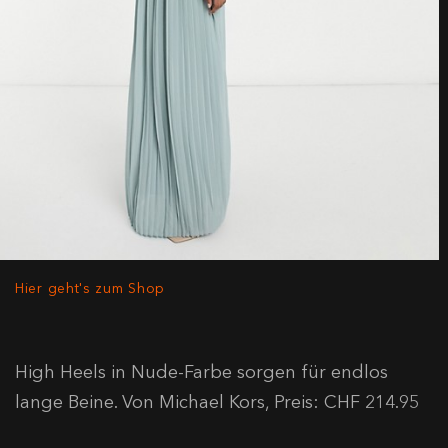
Hier geht's zum Shop
High Heels in Nude-Farbe sorgen für endlos
lange Beine. Von Michael Kors, Preis: CHF 214.95