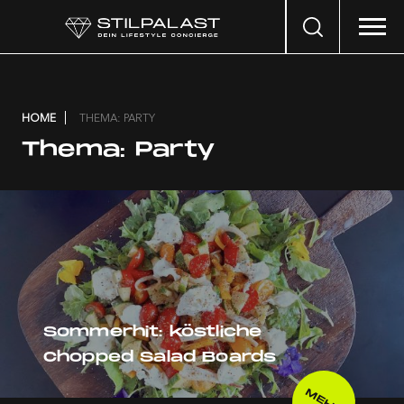
Search
…
HOME
THEMA: PARTY
Thema:
Party
Sommerhit: köstliche
Chopped Salad Boards
MEHR