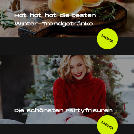
Hot, hot, hot: die besten
Winter-Trendgetränke
MEHR
Die schönsten Partyfrisuren
MEHR