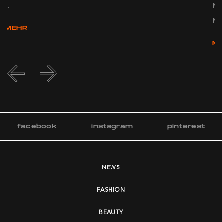
...
Ma
Mom
MEHR
M
facebook
instagram
pinterest
NEWS
FASHION
BEAUTY