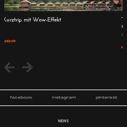
Kurztrip mit Wow-Effekt
Tr
sc
...
Die
MEHR
M
facebook
instagram
pinterest
NEWS