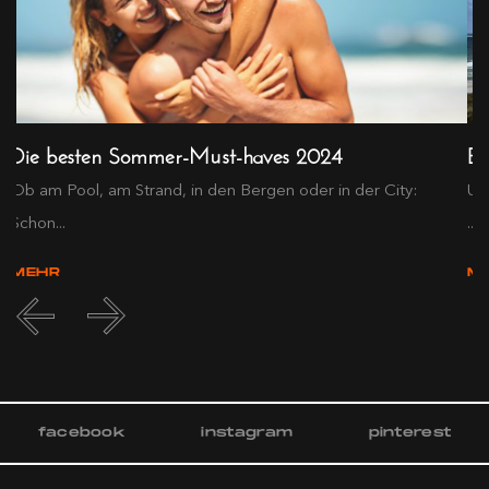
Die besten Sommer-Must-haves 2024
En
..
Ob am Pool, am Strand, in den Bergen oder in der City:
Um
Schon...
...
MEHR
M
facebook
instagram
pinterest