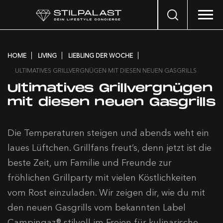
Search
…
HOME
LIVING
LIEBLING DER WOCHE
ULTIMATIVES GRILLVERGNÜGEN MIT DIESEN NEUEN GASGRILLS
Ultimatives Grillvergnügen
mit diesen neuen Gasgrills
Die Temperaturen steigen und abends weht ein
laues Lüftchen. Grillfans freut’s, denn jetzt ist die
beste Zeit, um Familie und Freunde zur
fröhlichen Grillparty mit vielen Köstlichkeiten
vom Rost einzuladen. Wir zeigen dir, wie du mit
den neuen Gasgrills vom bekannten Label
Campingaz® stilvoll im Freien für kulinarische