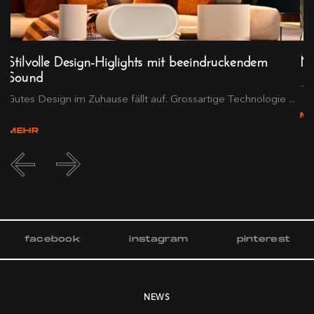
Stilvolle Design-Higlights mit beeindruckendem
Me
Sound
®
...
Gutes Design im Zuhause fällt auf. Grossartige Technologie ...
M
MEHR
facebook
instagram
pinterest
NEWS