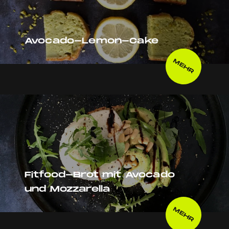
Avocado-Lemon-Cake
MEHR
Fitfood-Brot mit Avocado
und Mozzarella
MEHR