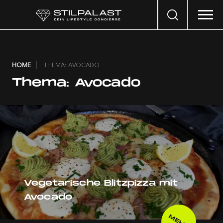
Search
…
HOME
THEMA: AVOCADO
Thema:
Avocado
Vegetarische Blitzpizza mit
Avocado
MEHR