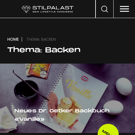
Search
…
HOME
THEMA: BACKEN
Thema:
Backen
Neues Dr. Oetker Backbuch
«Vanille»
MEHR