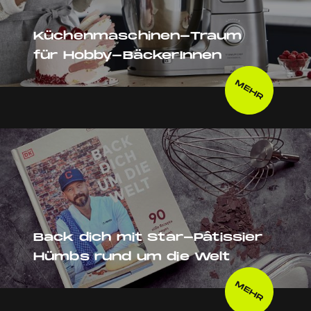
Küchenmaschinen-Traum
für Hobby-BäckerInnen
MEHR
Back dich mit Star-Pâtissier
Hümbs rund um die Welt
MEHR